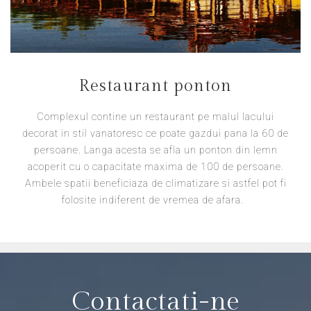
Restaurant ponton
Complexul contine un restaurant pe malul lacului
decorat in stil vanatoresc ce poate gazdui pana la 60 de
persoane. Langa acesta se afla un ponton din lemn
acoperit cu o capacitate maxima de 100 de persoane.
Ambele spatii beneficiaza de climatizare si astfel pot fi
folosite indiferent de vremea de afara.
Contactati-ne