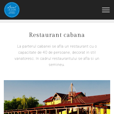
Restaurant cabana
La parterul cabanei se afla un restaurant cu o
capacitate de 40 de persoane, decorat in stil
vanatoresc. In cadrul restaurantului se afla si un
semineu.